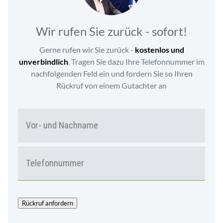
Wir rufen Sie zurück - sofort!
Gerne rufen wir Sie zurück -
kostenlos und
unverbindlich
. Tragen Sie dazu Ihre Telefonnummer im
nachfolgenden Feld ein und fordern Sie so Ihren
Rückruf von einem Gutachter an
N
Vor-
A
und
M
Nac
E
T
*
E
L
E
F
O
Rückruf anfordern
N
*