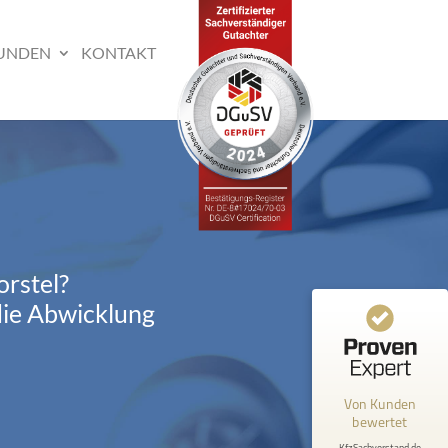
UNDEN
KONTAKT
orstel?
die Abwicklung
Von Kunden
bewertet
KfzSachverstand.de