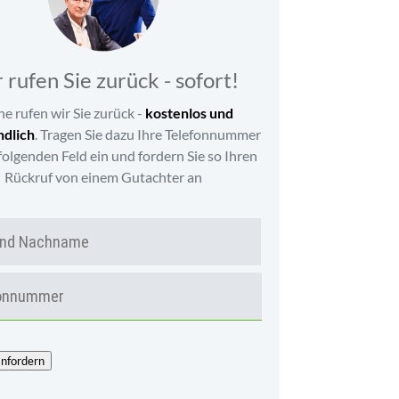
 rufen Sie zurück - sofort!
e rufen wir Sie zurück -
kostenlos und
ndlich
. Tragen Sie dazu Ihre Telefonnummer
olgenden Feld ein und fordern Sie so Ihren
Rückruf von einem Gutachter an
N
Vor-
A
und
M
Nachname
E
T
*
E
L
E
F
anfordern
O
N