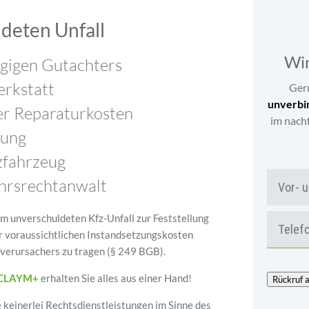
ldeten Unfall
Wir
ngigen Gutachters
erkstatt
Gern
unverbi
er Reparaturkosten
im nachf
rung
zfahrzeug
hrsrechtanwalt
em unverschuldeten Kfz-Unfall zur Feststellung
r voraussichtlichen Instandsetzungskosten
llverursachers zu tragen (§ 249 BGB).
CLAYM+
erhalten Sie alles aus einer Hand!
Rückruf 
e keinerlei Rechtsdienstleistungen im Sinne des