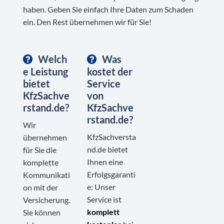
haben. Geben Sie einfach Ihre Daten zum Schaden
ein. Den Rest übernehmen wir für Sie!
Welch
Was
e Leistung
kostet der
bietet
Service
KfzSachve
von
rstand.de?
KfzSachve
rstand.de?
Wir
KfzSachversta
übernehmen
nd.de bietet
für Sie die
Ihnen eine
komplette
Erfolgsgaranti
Kommunikati
e: Unser
on mit der
Service ist
Versicherung.
komplett
Sie können