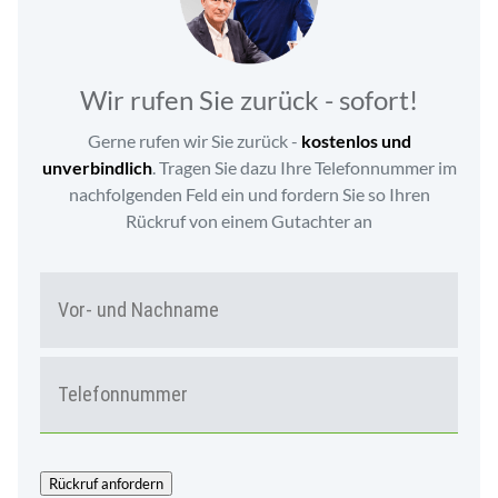
Wir rufen Sie zurück - sofort!
Gerne rufen wir Sie zurück -
kostenlos und
unverbindlich
. Tragen Sie dazu Ihre Telefonnummer im
nachfolgenden Feld ein und fordern Sie so Ihren
Rückruf von einem Gutachter an
N
Vor-
A
und
M
Nac
E
T
*
E
L
E
F
O
Rückruf anfordern