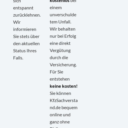
kostenlos
bei
sich
einem
entspannt
unverschulde
zurücklehnen.
tem Unfall.
Wir
Wir behalten
informieren
nur bei Erfolg
Sie stets über
eine direkt
den aktuellen
Vergütung
Status Ihres
durch die
Falls.
Versicherung.
Für Sie
entstehen
keine kosten!
Sie können
KfzSachversta
nd.de bequem
online und
ganz ohne
Kundenbewertungen und Erfahrungen zu