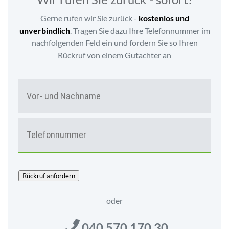
Gerne rufen wir Sie zurück -
kostenlos und
unverbindlich
. Tragen Sie dazu Ihre Telefonnummer im
nachfolgenden Feld ein und fordern Sie so Ihren
Rückruf von einem Gutachter an
N
Vor-
A
und
M
Nac
E
T
*
E
L
E
F
O
Rückruf anfordern
N
*
oder
040 570 170 30