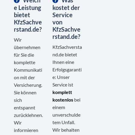
e Leistung
kostet der
bietet
Service
KfzSachve
von
rstand.de?
KfzSachve
rstand.de?
Wir
KfzSachversta
übernehmen
nd.de bietet
für Sie die
Ihnen eine
komplette
Erfolgsgaranti
Kommunikati
e: Unser
on mit der
Service ist
Versicherung.
komplett
Sie können
kostenlos
bei
sich
einem
entspannt
unverschulde
zurücklehnen.
tem Unfall.
Wir
Wir behalten
informieren