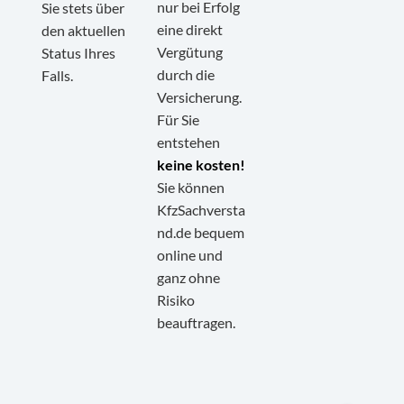
nur bei Erfolg
Sie stets über
eine direkt
den aktuellen
Vergütung
Status Ihres
durch die
Falls.
Versicherung.
Für Sie
entstehen
keine kosten!
Sie können
KfzSachversta
nd.de bequem
online und
ganz ohne
Kundenbewertungen und Erfahrungen zu
KfzSachverstand.de
Risiko
beauftragen.
SEHR GUT
100%
Empfehlungen auf
ProvenExpert.com
4,95 / 5,00