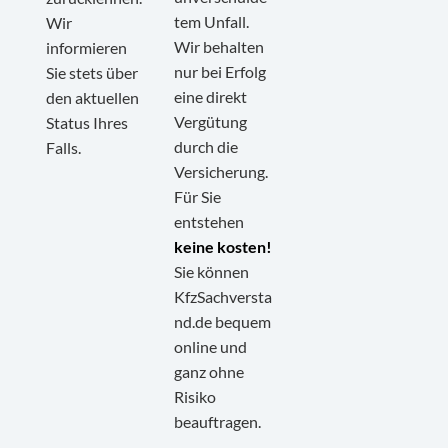
tem Unfall.
Wir
Wir behalten
informieren
nur bei Erfolg
Sie stets über
eine direkt
den aktuellen
Vergütung
Status Ihres
durch die
Falls.
Versicherung.
Für Sie
entstehen
keine kosten!
Sie können
KfzSachversta
nd.de bequem
online und
ganz ohne
Kundenbewertungen und Erfahrungen zu
KfzSachverstand.de
Risiko
beauftragen.
SEHR GUT