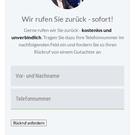
Wir rufen Sie zurück - sofort!
Gerne rufen wir Sie zurück -
kostenlos und
unverbindlich
. Tragen Sie dazu Ihre Telefonnummer im
nachfolgenden Feld ein und fordern Sie so Ihren
Rückruf von einem Gutachter an
N
Vor-
A
und
M
Nac
E
T
*
E
L
E
F
O
Rückruf anfordern
N
*