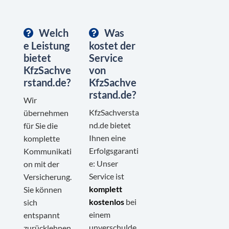
Welch
Was
e Leistung
kostet der
bietet
Service
KfzSachve
von
rstand.de?
KfzSachve
rstand.de?
Wir
KfzSachversta
übernehmen
nd.de bietet
für Sie die
Ihnen eine
komplette
Erfolgsgaranti
Kommunikati
e: Unser
on mit der
Service ist
Versicherung.
komplett
Sie können
kostenlos
bei
sich
einem
entspannt
unverschulde
zurücklehnen.