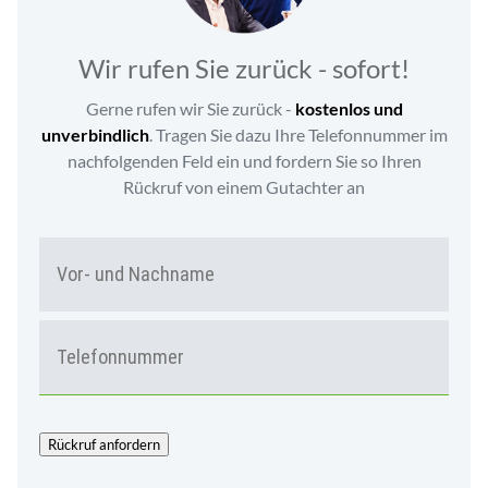
Wir rufen Sie zurück - sofort!
Gerne rufen wir Sie zurück -
kostenlos und
unverbindlich
. Tragen Sie dazu Ihre Telefonnummer im
nachfolgenden Feld ein und fordern Sie so Ihren
Rückruf von einem Gutachter an
N
Vor-
A
und
M
Nac
E
T
*
E
L
E
F
O
Rückruf anfordern
N
*