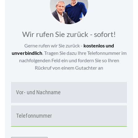
Wir rufen Sie zurück - sofort!
Gerne rufen wir Sie zurück -
kostenlos und
unverbindlich
. Tragen Sie dazu Ihre Telefonnummer im
nachfolgenden Feld ein und fordern Sie so Ihren
Rückruf von einem Gutachter an
N
Vor-
A
und
M
Nac
E
T
*
E
L
E
F