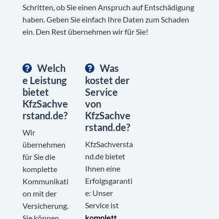
Schritten, ob Sie einen Anspruch auf Entschädigung
haben. Geben Sie einfach Ihre Daten zum Schaden
ein. Den Rest übernehmen wir für Sie!
Welch
Was
e Leistung
kostet der
bietet
Service
KfzSachve
von
rstand.de?
KfzSachve
rstand.de?
Wir
KfzSachversta
übernehmen
nd.de bietet
für Sie die
Ihnen eine
komplette
Erfolgsgaranti
Kommunikati
e: Unser
on mit der
Service ist
Versicherung.
komplett
Sie können