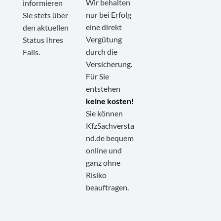
Wir behalten
informieren
nur bei Erfolg
Sie stets über
eine direkt
den aktuellen
Vergütung
Status Ihres
durch die
Falls.
Versicherung.
Für Sie
entstehen
keine kosten!
Sie können
KfzSachversta
nd.de bequem
online und
ganz ohne
Kundenbewertungen und Erfahrungen zu
KfzSachverstand.de
Risiko
beauftragen.
SEHR GUT
100%
Empfehlungen auf
ProvenExpert.com
4,95 / 5,00