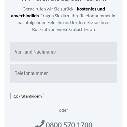
Gerne rufen wir Sie zurück -
kostenlos und
unverbindlich
. Tragen Sie dazu Ihre Telefonnummer im
nachfolgenden Feld ein und fordern Sie so Ihren
Rückruf von einem Gutachter an
N
Vor-
A
und
M
Nac
E
T
*
E
L
E
F
O
Rückruf anfordern
N
*
oder
0800 570 1700