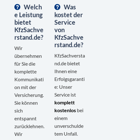
Welch
Was
e Leistung
kostet der
bietet
Service
KfzSachve
von
rstand.de?
KfzSachve
rstand.de?
Wir
KfzSachversta
übernehmen
nd.de bietet
für Sie die
Ihnen eine
komplette
Erfolgsgaranti
Kommunikati
e: Unser
on mit der
Service ist
Versicherung.
komplett
Sie können
kostenlos
bei
sich
einem
entspannt
unverschulde
zurücklehnen.
tem Unfall.
Wir