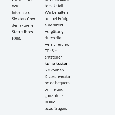
tem Unfall.
Wir
Wir behalten
informieren
nur bei Erfolg
Sie stets über
eine direkt
den aktuellen
Vergütung
Status Ihres
durch die
Falls.
Versicherung.
Für Sie
entstehen
keine kosten!
Sie können
KfzSachversta
nd.de bequem
online und
ganz ohne
Kundenbewertungen und Erfahrungen zu
KfzSachverstand.de
Risiko
beauftragen.
SEHR GUT