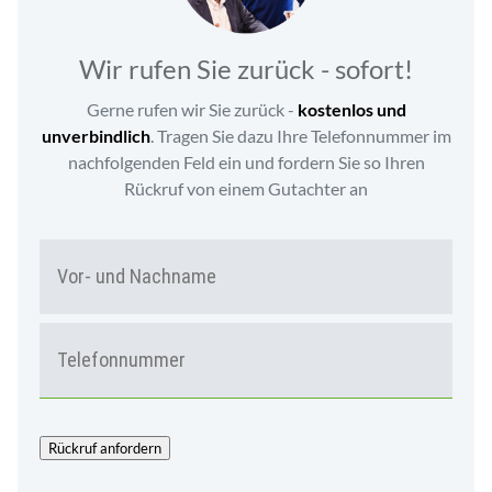
Wir rufen Sie zurück - sofort!
Gerne rufen wir Sie zurück -
kostenlos und
unverbindlich
. Tragen Sie dazu Ihre Telefonnummer im
nachfolgenden Feld ein und fordern Sie so Ihren
Rückruf von einem Gutachter an
N
Vor-
A
und
M
Nac
E
T
*
E
L
E
F
O
Rückruf anfordern
N
*