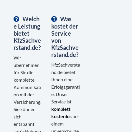
Welch
Was
e Leistung
kostet der
bietet
Service
KfzSachve
von
rstand.de?
KfzSachve
rstand.de?
Wir
KfzSachversta
übernehmen
nd.de bietet
für Sie die
Ihnen eine
komplette
Erfolgsgaranti
Kommunikati
e: Unser
on mit der
Service ist
Versicherung.
komplett
Sie können
kostenlos
bei
sich
einem
entspannt
unverschulde
zurücklehnen.