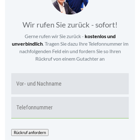
Wir rufen Sie zurück - sofort!
Gerne rufen wir Sie zurück -
kostenlos und
unverbindlich
. Tragen Sie dazu Ihre Telefonnummer im
nachfolgenden Feld ein und fordern Sie so Ihren
Rückruf von einem Gutachter an
N
Vor-
A
und
M
Nac
E
T
*
E
L
E
F
O
Rückruf anfordern
N