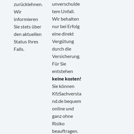
unverschulde
zurücklehnen.
tem Unfall.
Wir
Wir behalten
informieren
nur bei Erfolg
Sie stets über
eine direkt
den aktuellen
Vergütung
Status Ihres
durch die
Falls.
Versicherung.
Für Sie
entstehen
keine kosten!
Sie können
KfzSachversta
nd.de bequem
online und
ganz ohne
Risiko
Kundenbewertungen und Erfahrungen zu
beauftragen.
KfzSachverstand.de