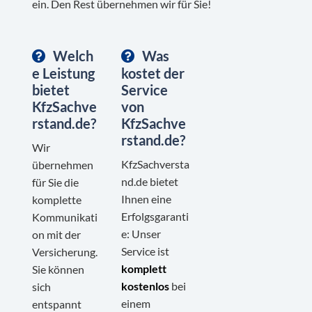
ein. Den Rest übernehmen wir für Sie!
Welch
Was
e Leistung
kostet der
bietet
Service
KfzSachve
von
rstand.de?
KfzSachve
rstand.de?
Wir
KfzSachversta
übernehmen
nd.de bietet
für Sie die
Ihnen eine
komplette
Erfolgsgaranti
Kommunikati
e: Unser
on mit der
Service ist
Versicherung.
komplett
Sie können
kostenlos
bei
sich
einem
entspannt