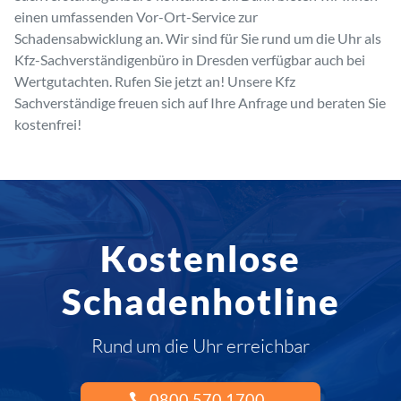
einen umfassenden Vor-Ort-Service zur
Schadensabwicklung an. Wir sind für Sie rund um die Uhr als
Kfz-Sachverständigenbüro in Dresden verfügbar auch bei
Wertgutachten. Rufen Sie jetzt an! Unsere Kfz
Sachverständige freuen sich auf Ihre Anfrage und beraten Sie
kostenfrei!
Kostenlose
Schadenhotline
Rund um die Uhr erreichbar
0800 570 1700