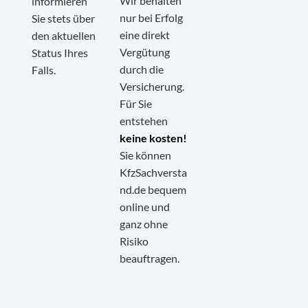
Wir behalten
informieren
nur bei Erfolg
Sie stets über
eine direkt
den aktuellen
Vergütung
Status Ihres
durch die
Falls.
Versicherung.
Für Sie
entstehen
keine kosten!
Sie können
KfzSachversta
nd.de bequem
online und
ganz ohne
Kundenbewertungen und Erfahrungen zu
KfzSachverstand.de
Risiko
beauftragen.
SEHR GUT
100%
Empfehlungen auf
ProvenExpert.com
4,95 / 5,00