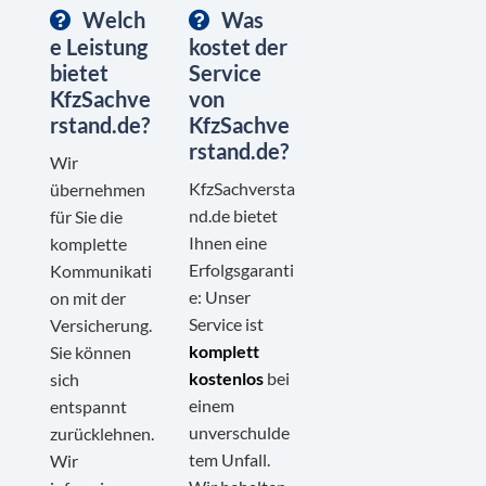
Welch
Was
e Leistung
kostet der
bietet
Service
KfzSachve
von
rstand.de?
KfzSachve
rstand.de?
Wir
KfzSachversta
übernehmen
nd.de bietet
für Sie die
Ihnen eine
komplette
Erfolgsgaranti
Kommunikati
e: Unser
on mit der
Service ist
Versicherung.
komplett
Sie können
kostenlos
bei
sich
einem
entspannt
unverschulde
zurücklehnen.
tem Unfall.
Wir