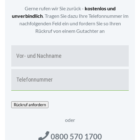
Gerne rufen wir Sie zurück -
kostenlos und
unverbindlich
. Tragen Sie dazu Ihre Telefonnummer im
nachfolgenden Feld ein und fordern Sie so Ihren
Rückruf von einem Gutachter an
N
Vor-
A
und
M
Nac
E
T
*
E
L
E
F
O
Rückruf anfordern
N
*
oder
0800 570 1700