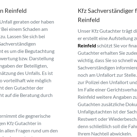
in Reinfeld
Kfz Sachverständiger 
Reinfeld
 Unfall geraten oder haben
? Bei einem Schaden am
Unser Kfz Gutachter trägt 
u. Lassen Sie sich bei
er erstellt eine Aufstellung
Sachverständigen
Reinfeld
schützt Sie vor fin
eht es um die Begutachtung
Gutachter erhalten Sie zude
ewertung bzw. Darstellung
wichtig, dass Sie so schnell
ngaben der Beteiligten,
Sachverständigen informiere
ätzung des Unfalls. Es ist
noch am Unfallort zur Stelle
o vorteilhaft wie möglich
zur Polizei den Unfallort u
cht den Gutachter der
Im Falle einer Gerichtsverh
ht auf die Beratung durch
Reinfeld weitere Angaben z
Gutachten zusätzliche Doku
Unfallgutachten ist der Sach
ernimmt die gegnerische
Restwert oder Wiederbescha
en Kfz Gutachter in
denn schließlich soll die Fa
 in allen Fragen rund um den
Ihrem Nachteil abwickeln.