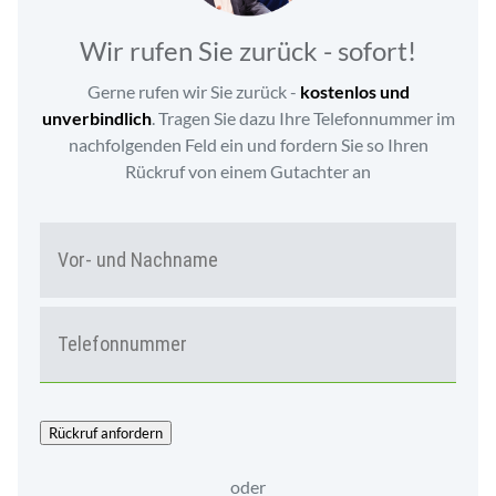
Wir rufen Sie zurück - sofort!
Gerne rufen wir Sie zurück -
kostenlos und
unverbindlich
. Tragen Sie dazu Ihre Telefonnummer im
nachfolgenden Feld ein und fordern Sie so Ihren
Rückruf von einem Gutachter an
N
Vor-
A
und
M
Nac
E
T
*
E
L
E
F
O
Rückruf anfordern
N
*
oder
Kundenbewertungen und Erfahrungen zu