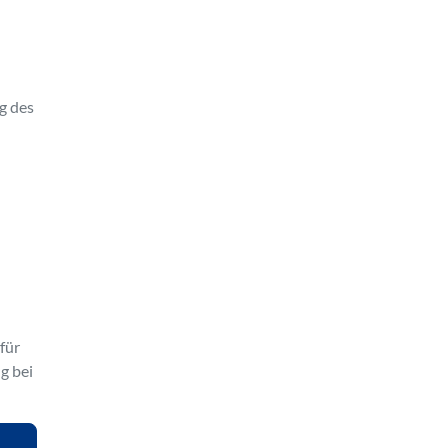
g des
für
g bei