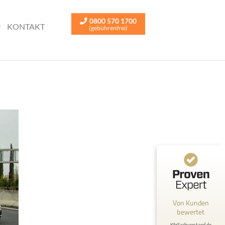
0800 570 1700
KONTAKT
(gebührenfrei)
Von Kunden
bewertet
KfzSachverstand.de