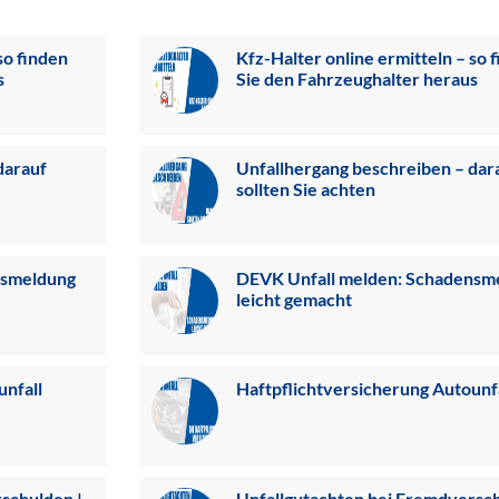
so finden
Kfz-Halter online ermitteln – so 
s
Sie den Fahrzeughalter heraus
darauf
Unfallhergang beschreiben – dar
sollten Sie achten
nsmeldung
DEVK Unfall melden: Schadensm
leicht gemacht
unfall
Haftpflichtversicherung Autounf
schulden |
Unfallgutachten bei Fremdversch