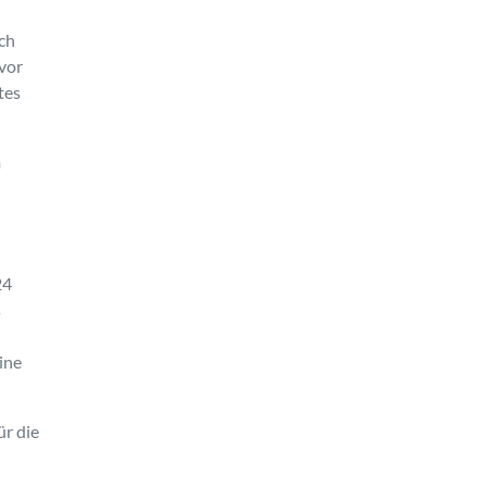
ach
 vor
tes
m
24
s
ine
r die