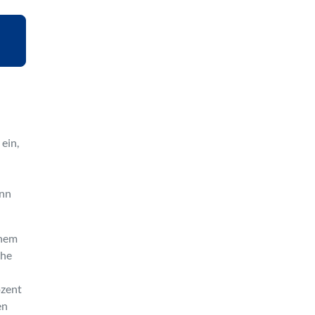
ein,
ann
inem
che
ozent
en