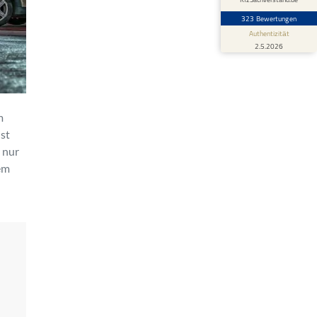
323 Bewertungen
Authentizität
2.5.2026
m
ist
 nur
dem