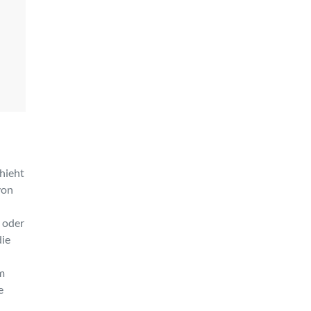
hieht
von
t oder
die
em
e