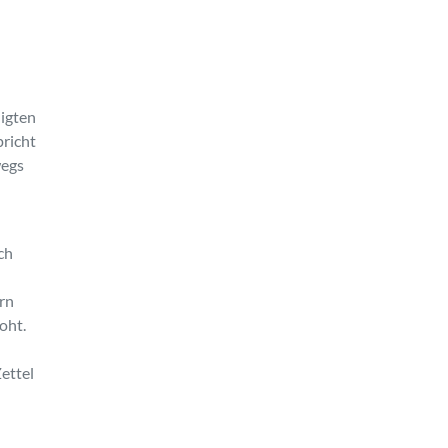
digten
pricht
wegs
ch
ern
oht.
Zettel