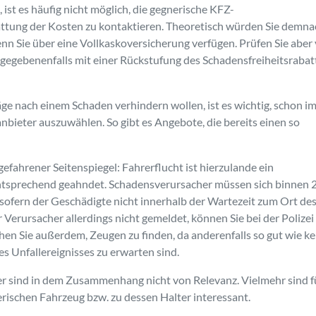
st es häufig nicht möglich, die gegnerische KFZ-
stattung der Kosten zu kontaktieren. Theoretisch würden Sie demn
enn Sie über eine Vollkaskoversicherung verfügen. Prüfen Sie aber
gegebenenfalls mit einer Rückstufung des Schadensfreiheitsrabat
e nach einem Schaden verhindern wollen, ist es wichtig, schon i
bieter auszuwählen. So gibt es Angebote, die bereits einen so
bgefahrener Seitenspiegel: Fahrerflucht ist hierzulande ein
ntsprechend geahndet. Schadensverursacher müssen sich binnen 
 sofern der Geschädigte nicht innerhalb der Wartezeit zum Ort de
erursacher allerdings nicht gemeldet, können Sie bei der Polizei
en Sie außerdem, Zeugen zu finden, da anderenfalls so gut wie ke
s Unfallereignisses zu erwarten sind.
sind in dem Zusammenhang nicht von Relevanz. Vielmehr sind fü
rischen Fahrzeug bzw. zu dessen Halter interessant.