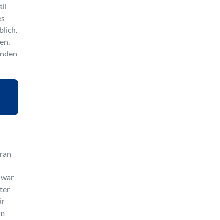
all
es
blich.
en.
henden
aran
r war
ter
ür
um