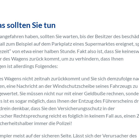
 sollten Sie tun
ngefahren haben, sollten Sie warten, bis der Besitzer des beschä
l zum Beispiel auf dem Parkplatz eines Supermarktes ereignet, s
it“ von etwa einer halben Stunde. Fakt also ist, dass Sie keines
r des Wagens zurück kommt, um zu verhindern, dass Ihnen
gen ist allerdings Folgendes:
 des Wagens nicht zeitnah zurückkommt und Sie sich demzufolge na
en, eine Nachricht an der Windschutzscheibe seines Fahrzeugs zu
d gewertet. Sie müssen nicht nur mit einer Geldbuße rechnen, sond
 ist es sogar möglich, dass Ihnen der Entzug des Führerscheins dr
ndrein denkbar, dass Sie den Versicherungsschutz in der
cher Rechtsprechung reicht es folglich in keinem Fall aus, einen 
icherheitshalber immer die Polizei!
pler meist auf der sicheren Seite. Lässt sich der Verursacher des