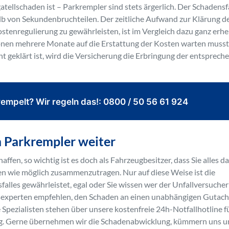
tellschaden ist – Parkrempler sind stets ärgerlich. Der Schadensf
lb von Sekundenbruchteilen. Der zeitliche Aufwand zur Klärung d
tenregulierung zu gewährleisten, ist im Vergleich dazu ganz erhe
rsonen mehrere Monate auf die Erstattung der Kosten warten musst
t geklärt ist, wird die Versicherung die Erbringung der entsprec
empelt? Wir regeln das!: 0800 / 50 56 61 924
m Parkrempler weiter
haffen, so wichtig ist es doch als Fahrzeugbesitzer, dass Sie alles d
onen wie möglich zusammenzutragen. Nur auf diese Weise ist die
alles gewährleistet, egal oder Sie wissen wer der Unfallversuche
rsexperten empfehlen, den Schaden an einen unabhängigen Gutach
Spezialisten stehen über unsere kostenfreie 24h-Notfallhotline f
ung. Gerne übernehmen wir die Schadenabwicklung, kümmern uns 