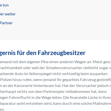
ie tun
er weiter
 Partner
gernis für den Fahrzeugbesitzer
m jemand mit dem eigenen Pkw einen anderen Wagen an. Meist gesc
 Unachtsamkeit oder weil der Schadensverursacher vielleicht sogar 
rkende Auto im Seitenspiegel nicht rechtzeitig beim ausparken
Polizei hinzu rufen, wenn jemand Ihr geparktes Fahrzeug gestreif
 an der Karosserie hinterlassen hat. Hat der Verursacher jedoch 
er überhaupt nichts von dem Parkrempler mitbekommen hat, dann
en Fahrerflucht in die Wege leiten. Die finanzielle Lücke in Ihr
 Reparatur wohl entstehen wird, kann durch eine solche Maßnahm
en.