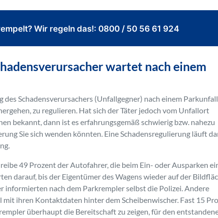
empelt? Wir regeln das!: 0800 / 50 56 61 924
Schadensverursacher wartet nach einem
ng des Schadensverursachers (Unfallgegner) nach einem Parkunfall 
ergehen, zu regulieren. Hat sich der Täter jedoch vom Unfallort
chen bekannt, dann ist es erfahrungsgemäß schwierig bzw. nahezu
erung Sie sich wenden könnten. Eine Schadensregulierung läuft d
ng.
chreibe 49 Prozent der Autofahrer, die beim Ein- oder Ausparken e
en darauf, bis der Eigentümer des Wagens wieder auf der Bildflä
r informierten nach dem Parkrempler selbst die Polizei. Andere
l mit ihren Kontaktdaten hinter dem Scheibenwischer. Fast 15 Pr
rempler überhaupt die Bereitschaft zu zeigen, für den entstanden