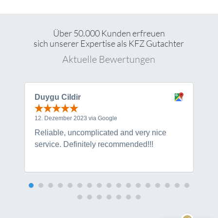
Über 50.000 Kunden erfreuen
sich unserer Expertise als KFZ Gutachter
Aktuelle Bewertungen
Duygu Cildir
K
12. Dezember 2023 via Google
1
Reliable, uncomplicated and very nice
T
service. Definitely recommended!!!
r
Kundenbewertungen und Erfahrungen zu
KfzSachverstand.de
s
SEHR GUT
100%
Empfehlungen auf
ProvenExpert.com
4,95 / 5,00