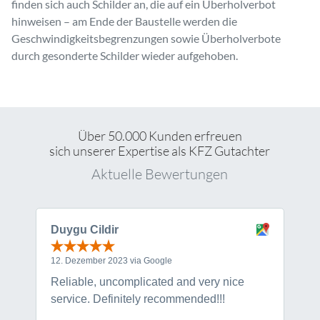
finden sich auch Schilder an, die auf ein Überholverbot
hinweisen – am Ende der Baustelle werden die
Geschwindigkeitsbegrenzungen sowie Überholverbote
durch gesonderte Schilder wieder aufgehoben.
Über 50.000 Kunden erfreuen
sich unserer Expertise als KFZ Gutachter
Aktuelle Bewertungen
Duygu Cildir
K
12. Dezember 2023 via Google
1
Reliable, uncomplicated and very nice
T
service. Definitely recommended!!!
r
Kundenbewertungen und Erfahrungen zu
KfzSachverstand.de
s